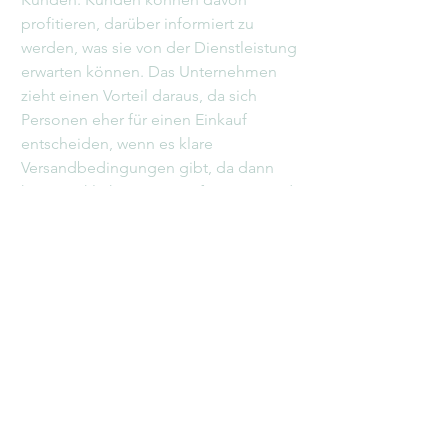
profitieren, darüber informiert zu
werden, was sie von der Dienstleistung
erwarten können. Das Unternehmen
zieht einen Vorteil daraus, da sich
Personen eher für einen Einkauf
entscheiden, wenn es klare
Versandbedingungen gibt, da dann
keine Unklarheiten zu Lieferzeiten und
Lieferoptionen bestehen.
Was sollte in den
Versandbedingungen
enthalten sein?
Im Allgemeinen befassen sich
Versandbedingungen mit den
folgenden Problemfällen: der
Zeitaufwand für die